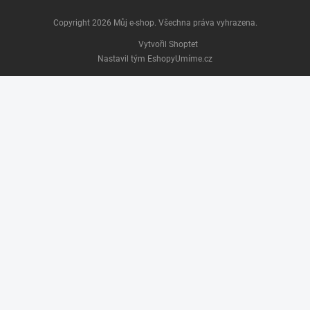
Copyright 2026
Můj e-shop
. Všechna práva vyhrazena.
Vytvořil Shoptet
Nastavil tým EshopyUmíme.cz