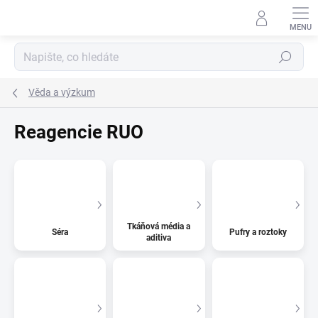
Přejít
na
obsah
Hledat
Věda a výzkum
Reagencie RUO
Tkáňová média a
Séra
Pufry a roztoky
aditiva