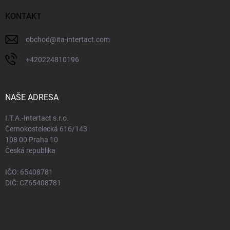
KONTAKT
obchod
@
ita-intertact.com
+420224810196
NAŠE ADRESA
I.T.A.-Intertact s.r.o.
Černokostelecká 616/143
108 00 Praha 10
Česká republika
IČO: 65408781
DIČ: CZ65408781