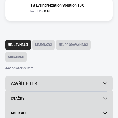
TS Lysing/Fixation Solution 10X
NA DOTAZ
(1 KS)
Ř
a
NEJLEVNĚJŠÍ
NEJDRAŽŠÍ
NEJPRODÁVANĚJŠÍ
z
e
ABECEDNĚ
n
í
442
položek celkem
p
r
ZAVŘÍT FILTR
o
d
u
ZNAČKY
k
t
ů
APLIKACE