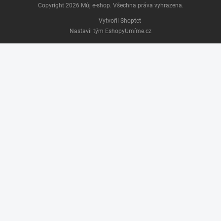
Copyright 2026
Můj e-shop
. Všechna práva vyhrazena.
Vytvořil Shoptet
Nastavil tým EshopyUmíme.cz