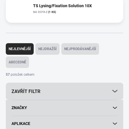
TS Lysing/Fixation Solution 10X
NA DOTAZ
(1 KS)
Ř
a
NEJLEVNĚJŠÍ
NEJDRAŽŠÍ
NEJPRODÁVANĚJŠÍ
z
e
ABECEDNĚ
n
í
57
položek celkem
p
r
ZAVŘÍT FILTR
o
d
u
ZNAČKY
k
t
ů
APLIKACE