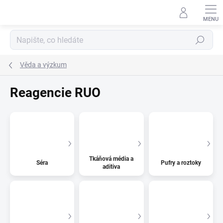
Přejít
na
obsah
Hledat
Věda a výzkum
Reagencie RUO
Tkáňová média a
Séra
Pufry a roztoky
aditiva