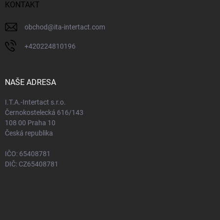
KONTAKT
obchod
@
ita-intertact.com
+420224810196
NAŠE ADRESA
I.T.A.-Intertact s.r.o.
Černokostelecká 616/143
108 00 Praha 10
Česká republika
IČO: 65408781
DIČ: CZ65408781