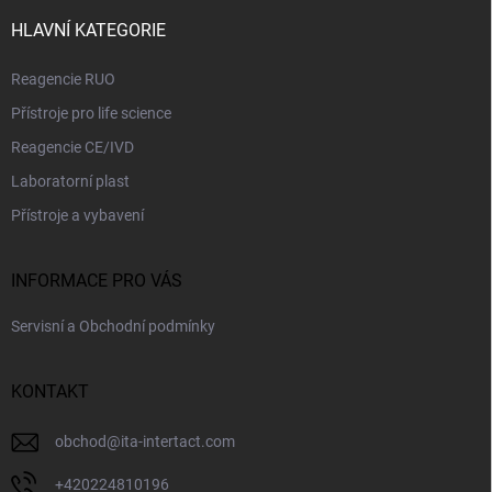
t
í
HLAVNÍ KATEGORIE
Reagencie RUO
Přístroje pro life science
Reagencie CE/IVD
Laboratorní plast
Přístroje a vybavení
INFORMACE PRO VÁS
Servisní a Obchodní podmínky
KONTAKT
obchod
@
ita-intertact.com
+420224810196