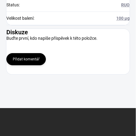
Status
:
RUO
Velikost balení
:
100 μg
Diskuze
Buďte první, kdo napíše příspěvek k této položce.
Přidat komentář
Z
á
p
a