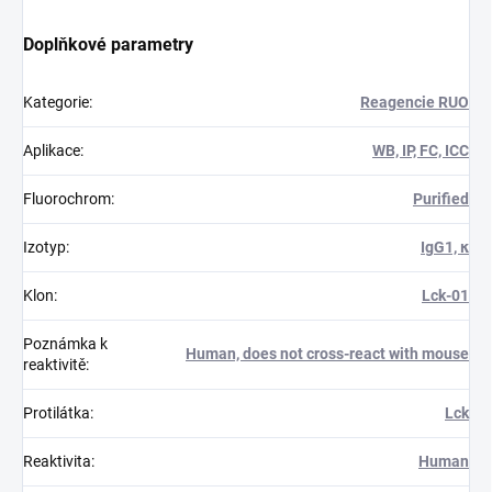
Doplňkové parametry
Kategorie
:
Reagencie RUO
Aplikace
:
WB, IP, FC, ICC
Fluorochrom
:
Purified
Izotyp
:
IgG1, κ
Klon
:
Lck-01
Poznámka k
Human, does not cross-react with mouse
reaktivitě
:
Protilátka
:
Lck
Reaktivita
:
Human