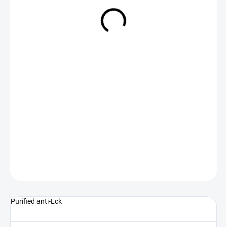
NA DOTAZ
(>5 KS)
DETAILNÍ INFORMACE
ZEPTAT SE
Purified anti-Lck