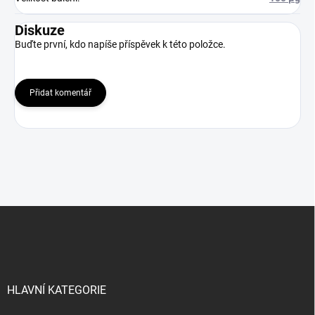
Diskuze
Buďte první, kdo napíše příspěvek k této položce.
Přidat komentář
Z
á
p
a
t
í
HLAVNÍ KATEGORIE