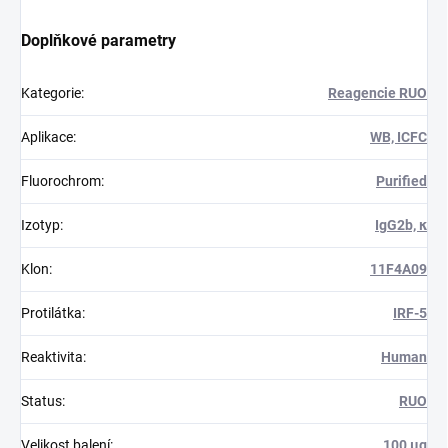
Doplňkové parametry
Kategorie
:
Reagencie RUO
Aplikace
:
WB, ICFC
Fluorochrom
:
Purified
Izotyp
:
IgG2b, κ
Klon
:
11F4A09
Protilátka
:
IRF-5
Reaktivita
:
Human
Status
:
RUO
Velikost balení
:
100 μg