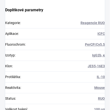
Doplňkové parametry
Kategorie
:
Reagencie RUO
Aplikace
:
ICFC
Fluorochrom
:
PerCP/Cy5.5
Izotyp
:
IgG2b, κ
Klon
:
JES5-16E3
Protilátka
:
IL-10
Reaktivita
:
Mouse
Status
:
RUO
Velikost balení
:
100 μg