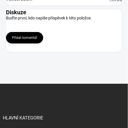
Diskuze
Buďte první, kdo napíše příspěvek k této položce.
Přidat komentář
Z
á
p
a
t
í
HLAVNÍ KATEGORIE