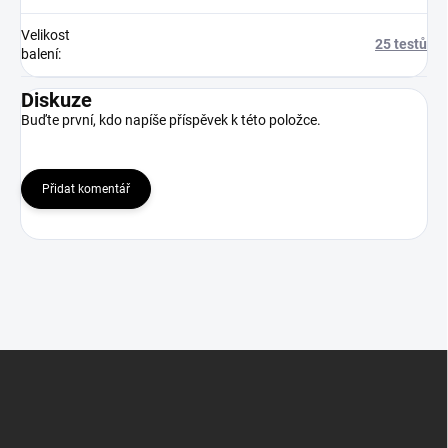
Velikost
25 testů
balení
:
Diskuze
Buďte první, kdo napíše příspěvek k této položce.
Přidat komentář
Z
á
p
a