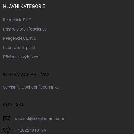
t
í
HLAVNÍ KATEGORIE
Reagencie RUO
Přístroje pro life science
Reagencie CE/IVD
Laboratorní plast
Přístroje a vybavení
INFORMACE PRO VÁS
Servisní a Obchodní podmínky
KONTAKT
obchod
@
ita-intertact.com
+420224810196