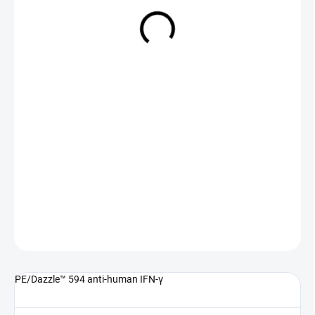
NA DOTAZ
(>5 KS)
DETAILNÍ INFORMACE
ZEPTAT SE
PE/Dazzle™ 594 anti-human IFN-γ