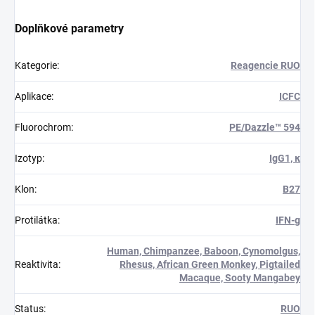
Doplňkové parametry
Kategorie
:
Reagencie RUO
Aplikace
:
ICFC
Fluorochrom
:
PE/Dazzle™ 594
Izotyp
:
IgG1, κ
Klon
:
B27
Protilátka
:
IFN-g
Human, Chimpanzee, Baboon, Cynomolgus,
Reaktivita
:
Rhesus, African Green Monkey, Pigtailed
Macaque, Sooty Mangabey
Status
:
RUO