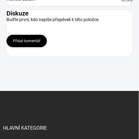
Diskuze
Buďte první, kdo napíše příspěvek k této položce.
Přidat komentář
Z
á
p
a
t
í
HLAVNÍ KATEGORIE