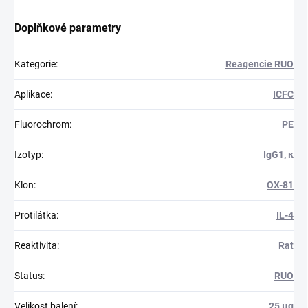
Doplňkové parametry
Kategorie
:
Reagencie RUO
Aplikace
:
ICFC
Fluorochrom
:
PE
Izotyp
:
IgG1, κ
Klon
:
OX-81
Protilátka
:
IL-4
Reaktivita
:
Rat
Status
:
RUO
Velikost balení
:
25 μg