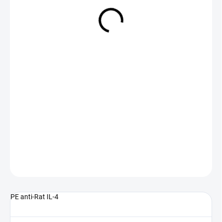
NA DOTAZ
(>5 KS)
DETAILNÍ INFORMACE
ZEPTAT SE
PE anti-Rat IL-4