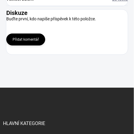
Diskuze
Buďte první, kdo napíše příspěvek k této položce.
Přidat komentář
Z
á
p
a
t
í
HLAVNÍ KATEGORIE