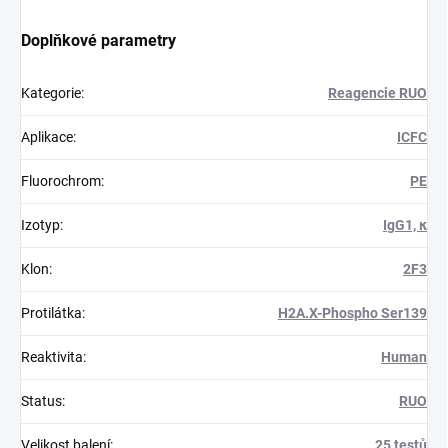
Doplňkové parametry
Kategorie
:
Reagencie RUO
Aplikace
:
ICFC
Fluorochrom
:
PE
Izotyp
:
IgG1, κ
Klon
:
2F3
Protilátka
:
H2A.X-Phospho Ser139
Reaktivita
:
Human
Status
:
RUO
Velikost balení
:
25 testů