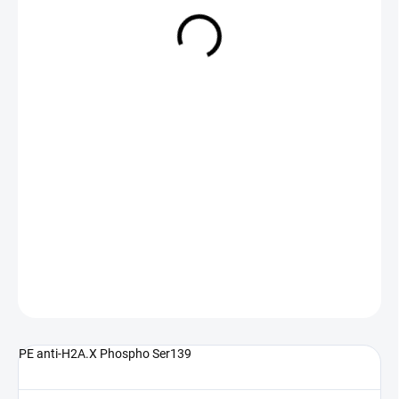
NA DOTAZ
(>5 KS)
DETAILNÍ INFORMACE
ZEPTAT SE
PE anti-H2A.X Phospho Ser139