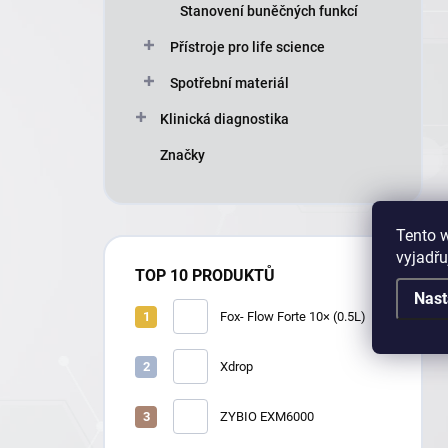
Stanovení buněčných funkcí
Přístroje pro life science
Spotřební materiál
Klinická diagnostika
Značky
Tento 
vyjadřu
TOP 10 PRODUKTŮ
Nast
Fox- Flow Forte 10× (0.5L)
Xdrop
ZYBIO EXM6000