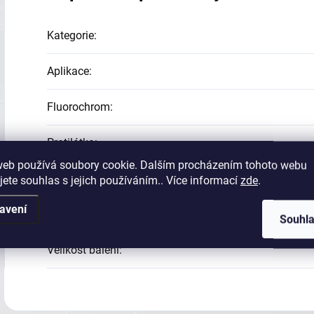
Kategorie
:
Aplikace
:
Fluorochrom
:
Protilátka
:
web používá soubory cookie. Dalším procházením tohoto webu
Reaktivita
:
jete souhlas s jejich používáním.. Více informací
zde
.
avení
Status
:
Souhl
Velikost balení
: