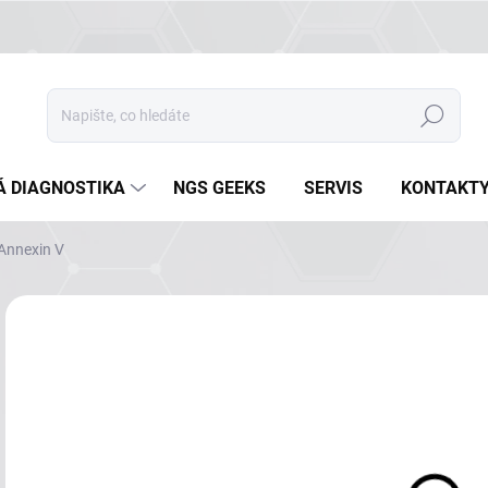
Hledat
Á DIAGNOSTIKA
NGS GEEKS
SERVIS
KONTAKT
Annexin V
Neohodnoceno
Podrobnosti hodnocení
ZNAČKA
NA
DETA