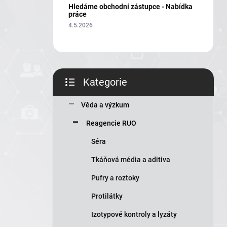
í
Hledáme obchodní zástupce - Nabídka
p
práce
a
4.5.2026
n
e
l
Kategorie
Přeskočit
kategorie
Věda a výzkum
Reagencie RUO
Séra
Tkáňová média a aditiva
Pufry a roztoky
Protilátky
Izotypové kontroly a lyzáty