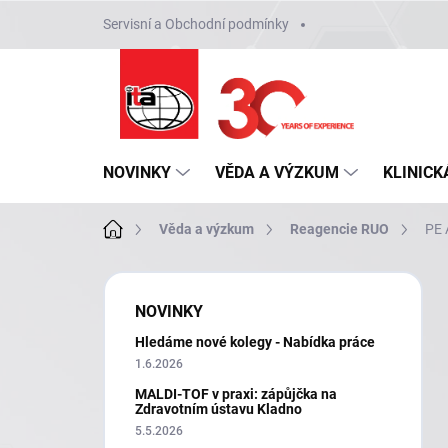
Přejít
Servisní a Obchodní podmínky
na
obsah
NOVINKY
VĚDA A VÝZKUM
KLINICK
Domů
Věda a výzkum
Reagencie RUO
PE 
P
o
NOVINKY
s
Hledáme nové kolegy - Nabídka práce
t
r
1.6.2026
a
MALDI-TOF v praxi: zápůjčka na
n
Zdravotním ústavu Kladno
n
5.5.2026