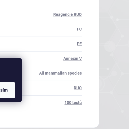
Reagencie RUO
FC
PE
Annexin V
All mammalian species
RUO
asím
100 testů