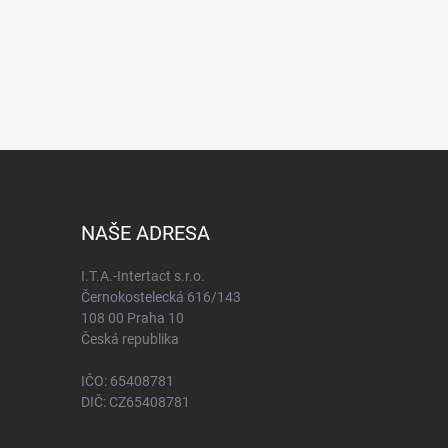
NAŠE ADRESA
I.T.A.-Intertact s.r.o.
Černokostelecká 616/143
108 00 Praha 10
Česká republika
IČO: 65408781
DIČ: CZ65408781