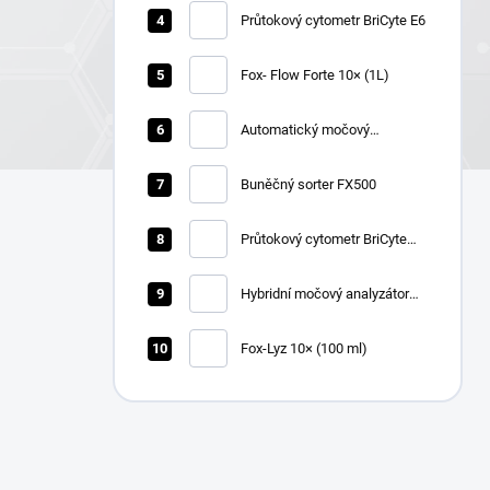
Průtokový cytometr BriCyte E6
Fox- Flow Forte 10× (1L)
Automatický močový
chemický analyzátor Zybio
U1600
Buněčný sorter FX500
Průtokový cytometr BriCyte
MX
Hybridní močový analyzátor
Zybio U3600
Fox-Lyz 10× (100 ml)