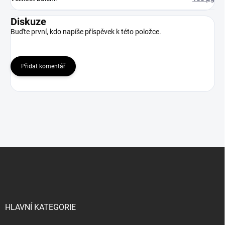
Diskuze
Buďte první, kdo napíše příspěvek k této položce.
Přidat komentář
Z
á
p
a
t
í
HLAVNÍ KATEGORIE