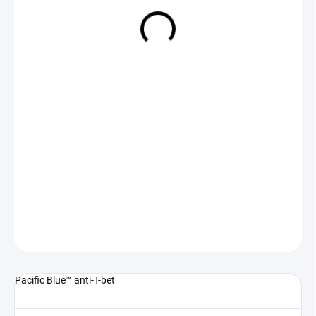
NA DOTAZ
(>5 KS)
DETAILNÍ INFORMACE
ZEPTAT SE
Pacific Blue™ anti-T-bet