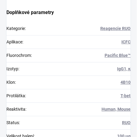
Doplňkové parametry
Kategorie
:
Reagencie RUO
Aplikace
:
ICFC
Fluorochrom
:
Pacific Blue™
Izotyp
:
IgG1, κ
Klon
:
4B10
Protilátka
:
T-bet
Reaktivita
:
Human, Mouse
Status
:
RUO
Velikost balení
:
100 μg