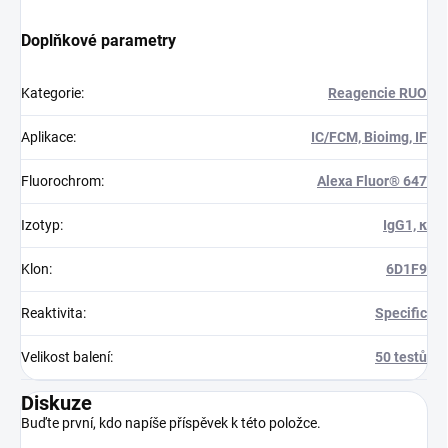
Doplňkové parametry
Kategorie
:
Reagencie RUO
Aplikace
:
IC/FCM, Bioimg, IF
Fluorochrom
:
Alexa Fluor® 647
Izotyp
:
IgG1, κ
Klon
:
6D1F9
Reaktivita
:
Specific
Velikost balení
:
50 testů
Diskuze
Buďte první, kdo napíše příspěvek k této položce.