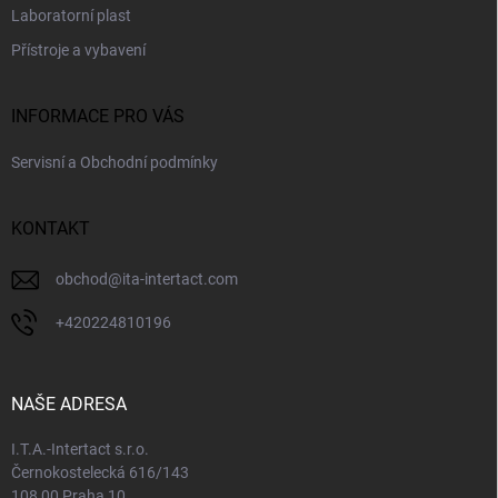
Laboratorní plast
Přístroje a vybavení
INFORMACE PRO VÁS
Servisní a Obchodní podmínky
KONTAKT
obchod
@
ita-intertact.com
+420224810196
NAŠE ADRESA
I.T.A.-Intertact s.r.o.
Černokostelecká 616/143
108 00 Praha 10