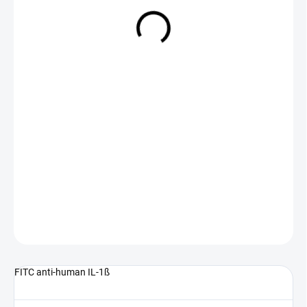
NA DOTAZ
(>5 KS)
DETAILNÍ INFORMACE
ZEPTAT SE
FITC anti-human IL-1ß