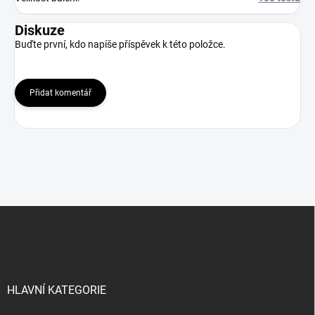
Diskuze
Buďte první, kdo napíše příspěvek k této položce.
Přidat komentář
Z
á
p
a
t
í
HLAVNÍ KATEGORIE