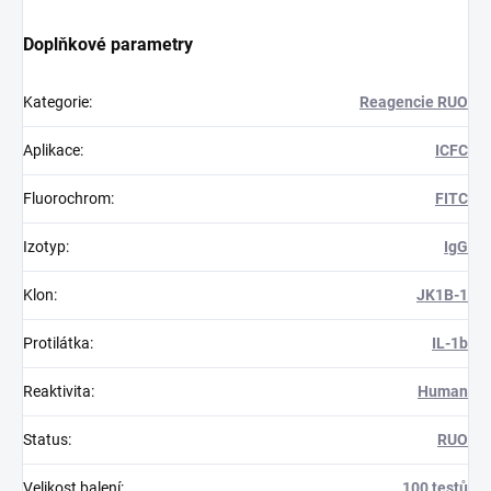
Doplňkové parametry
Kategorie
:
Reagencie RUO
Aplikace
:
ICFC
Fluorochrom
:
FITC
Izotyp
:
IgG
Klon
:
JK1B-1
Protilátka
:
IL-1b
Reaktivita
:
Human
Status
:
RUO
Velikost balení
:
100 testů