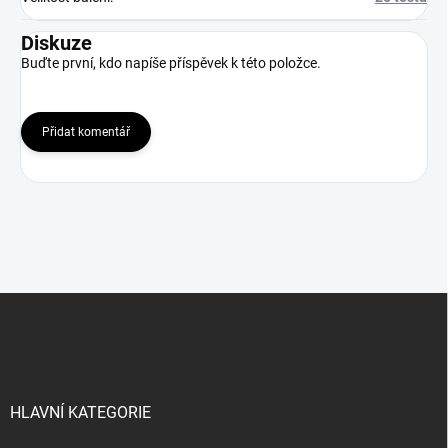
Diskuze
Buďte první, kdo napíše příspěvek k této položce.
Přidat komentář
Z
á
p
a
t
í
HLAVNÍ KATEGORIE