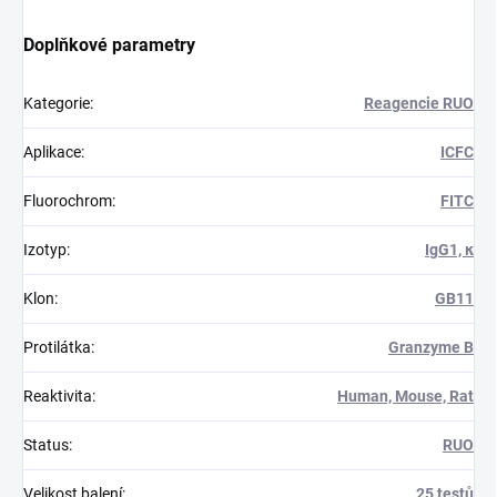
Doplňkové parametry
Kategorie
:
Reagencie RUO
Aplikace
:
ICFC
Fluorochrom
:
FITC
Izotyp
:
IgG1, κ
Klon
:
GB11
Protilátka
:
Granzyme B
Reaktivita
:
Human, Mouse, Rat
Status
:
RUO
Velikost balení
:
25 testů