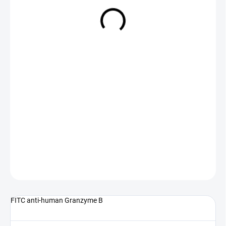
NA DOTAZ
(>5 KS)
DETAILNÍ INFORMACE
ZEPTAT SE
FITC anti-human Granzyme B