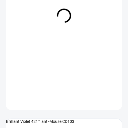
NA DOTAZ
(>5 KS)
DETAILNÍ INFORMACE
ZEPTAT SE
Brilliant Violet 421™ anti-Mouse CD103