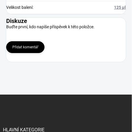
Velikost balení
:
125 μl
Diskuze
Buďte první, kdo napíše příspěvek k této položce.
Přidat komentář
Z
á
p
a
t
í
HLAVNÍ KATEGORIE