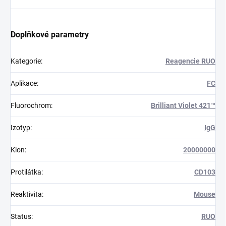
Doplňkové parametry
Kategorie
:
Reagencie RUO
Aplikace
:
FC
Fluorochrom
:
Brilliant Violet 421™
Izotyp
:
IgG
Klon
:
20000000
Protilátka
:
CD103
Reaktivita
:
Mouse
Status
:
RUO