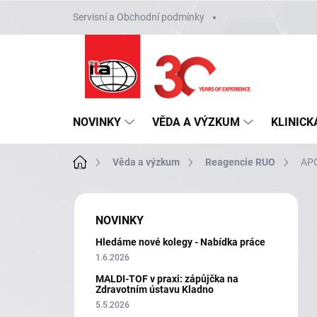
Přejít
Servisní a Obchodní podmínky
na
obsah
NOVINKY
VĚDA A VÝZKUM
KLINICK
Domů
Věda a výzkum
Reagencie RUO
APC
P
o
NOVINKY
s
Hledáme nové kolegy - Nabídka práce
t
r
1.6.2026
a
MALDI-TOF v praxi: zápůjčka na
n
Zdravotním ústavu Kladno
n
5.5.2026