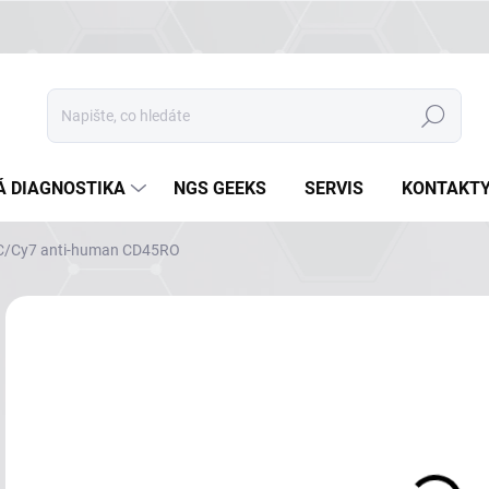
Hledat
Á DIAGNOSTIKA
NGS GEEKS
SERVIS
KONTAKT
/Cy7 anti-human CD45RO
Neohodnoceno
Podrobnosti hodnocení
ZNAČKA
NA
DETA