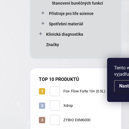
Stanovení buněčných funkcí
Přístroje pro life science
Spotřební materiál
Klinická diagnostika
Značky
Tento 
vyjadřu
TOP 10 PRODUKTŮ
Nast
Fox- Flow Forte 10× (0.5L)
Xdrop
ZYBIO EXM6000