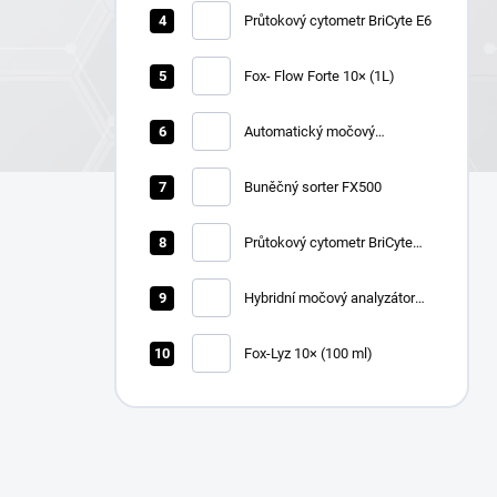
Průtokový cytometr BriCyte E6
Fox- Flow Forte 10× (1L)
Automatický močový
chemický analyzátor Zybio
U1600
Buněčný sorter FX500
Průtokový cytometr BriCyte
MX
Hybridní močový analyzátor
Zybio U3600
Fox-Lyz 10× (100 ml)