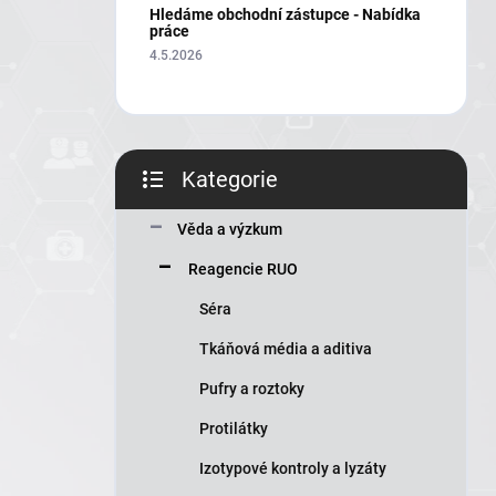
í
Hledáme obchodní zástupce - Nabídka
p
práce
a
4.5.2026
n
e
l
Kategorie
Přeskočit
kategorie
Věda a výzkum
Reagencie RUO
Séra
Tkáňová média a aditiva
Pufry a roztoky
Protilátky
Izotypové kontroly a lyzáty