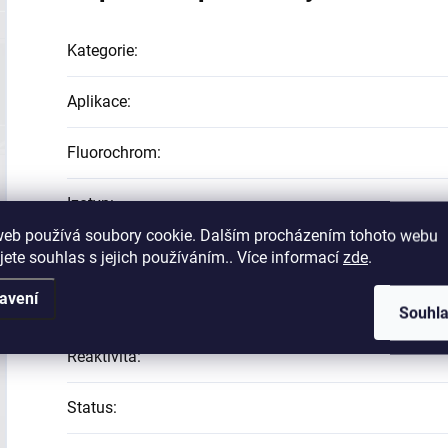
Kategorie
:
Aplikace
:
Fluorochrom
:
Izotyp
:
web používá soubory cookie. Dalším procházením tohoto webu
Klon
:
jete souhlas s jejich používáním.. Více informací
zde
.
avení
Protilátka
:
Souhl
Reaktivita
:
Status
: