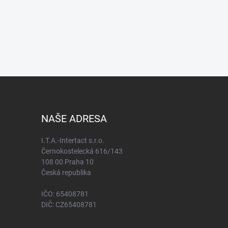
NAŠE ADRESA
I.T.A.-Intertact s.r.o.
Černokostelecká 616/143
108 00 Praha 10
Česká republika
IČO: 65408781
DIČ: CZ65408781