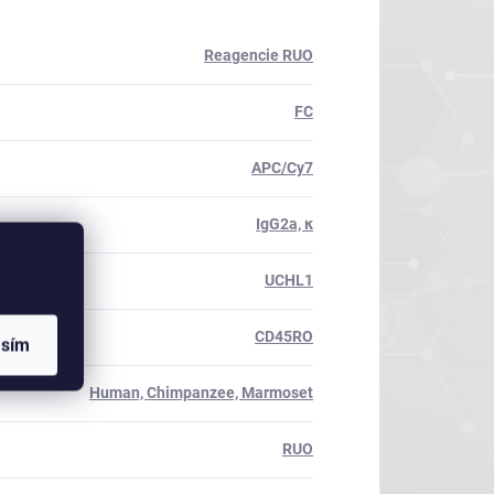
Reagencie RUO
FC
APC/Cy7
IgG2a, κ
UCHL1
CD45RO
asím
Human, Chimpanzee, Marmoset
RUO