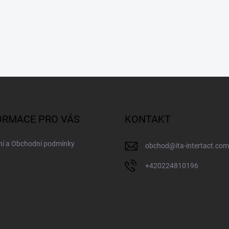
ORMACE PRO VÁS
KONTAKT
ní a Obchodní podmínky
obchod
@
ita-intertact.com
+420224810196