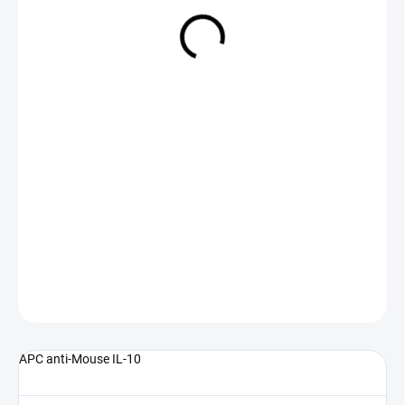
NA DOTAZ
(>5 KS)
DETAILNÍ INFORMACE
ZEPTAT SE
APC anti-Mouse IL-10