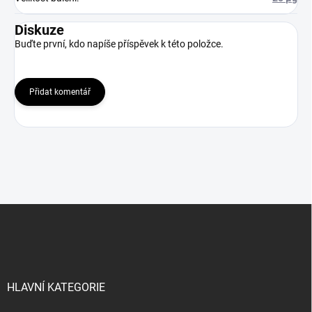
Diskuze
Buďte první, kdo napíše příspěvek k této položce.
Přidat komentář
Z
á
p
a
t
í
HLAVNÍ KATEGORIE