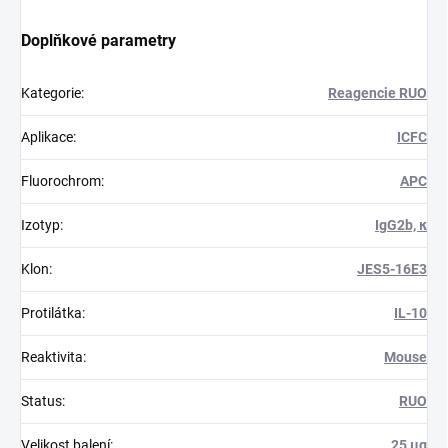
Doplňkové parametry
Kategorie
:
Reagencie RUO
Aplikace
:
ICFC
Fluorochrom
:
APC
Izotyp
:
IgG2b, κ
Klon
:
JES5-16E3
Protilátka
:
IL-10
Reaktivita
:
Mouse
Status
:
RUO
Velikost balení
:
25 μg