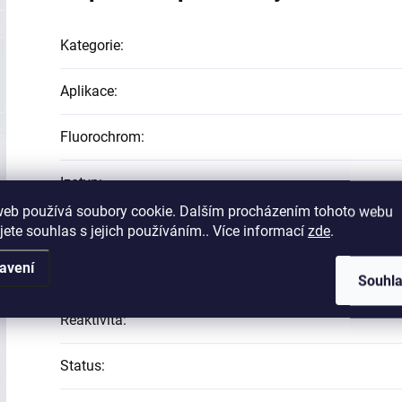
Kategorie
:
Aplikace
:
Fluorochrom
:
Izotyp
:
web používá soubory cookie. Dalším procházením tohoto webu
Klon
:
jete souhlas s jejich používáním.. Více informací
zde
.
avení
Protilátka
:
Souhl
Reaktivita
:
Status
: