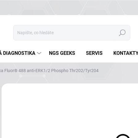
Hledat
Á DIAGNOSTIKA
NGS GEEKS
SERVIS
KONTAKT
xa Fluor® 488 anti-ERK1/2 Phospho Thr202/Tyr204
Neohodnoceno
Podrobnosti hodnocení
ZNAČKA
NA
DETA