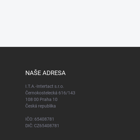
NAŠE ADRESA
I.T.A.-Intertact s.r.o.
Černokostelecká 616/143
108 00 Praha 10
Česká republika
IČO: 65408781
DIČ: CZ65408781