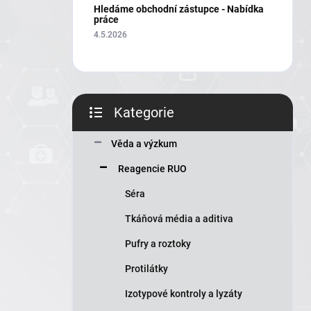
í
Hledáme obchodní zástupce - Nabídka
p
práce
a
4.5.2026
n
e
l
Kategorie
Přeskočit
kategorie
Věda a výzkum
Reagencie RUO
Séra
Tkáňová média a aditiva
Pufry a roztoky
Protilátky
Izotypové kontroly a lyzáty