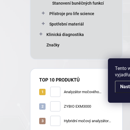
Stanovení buněčných funkcí
Přístroje pro life science
Spotřební materiál
Klinická diagnostika
Značky
Tento 
vyjadřu
TOP 10 PRODUKTŮ
Nast
Analyzátor močového
sedimentu Zybio
U2600/U2610
ZYBIO EXM3000
Hybridní močový analyzátor
Zybio U3600