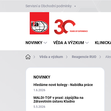
Přejít
Servisní a Obchodní podmínky
na
obsah
NOVINKY
VĚDA A VÝZKUM
KLINICK
Domů
Věda a výzkum
Reagencie RUO
Ale
P
o
NOVINKY
s
Hledáme nové kolegy - Nabídka práce
t
r
1.6.2026
a
MALDI-TOF v praxi: zápůjčka na
n
Zdravotním ústavu Kladno
n
5.5.2026