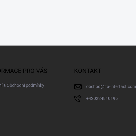
ORMACE PRO VÁS
KONTAKT
ní a Obchodní podmínky
obchod
@
ita-intertact.com
+420224810196