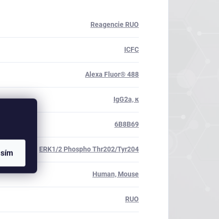
Reagencie RUO
ICFC
Alexa Fluor® 488
IgG2a, κ
6B8B69
ERK1/2 Phospho Thr202/Tyr204
asím
Human, Mouse
RUO