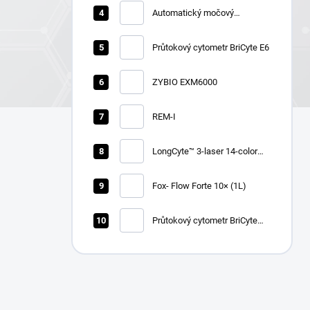
Automatický močový
chemický analyzátor Zybio
U1600
Průtokový cytometr BriCyte E6
ZYBIO EXM6000
REM-I
LongCyte™ 3-laser 14-color
flow cytometer
Fox- Flow Forte 10× (1L)
Průtokový cytometr BriCyte
MX