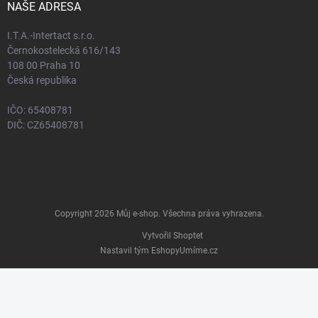
NAŠE ADRESA
I.T.A.-Intertact s.r.o.
Černokostelecká 616/143
108 00 Praha 10
Česká republika
IČO: 65408781
DIČ: CZ65408781
Copyright 2026
Můj e-shop
. Všechna práva vyhrazena.
Vytvořil Shoptet
Nastavil tým EshopyUmíme.cz