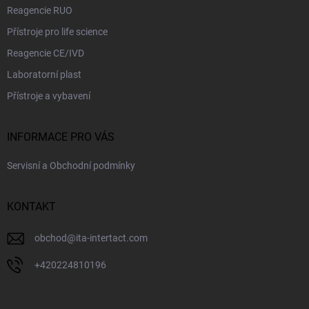
Reagencie RUO
v
ý
Přístroje pro life science
p
i
Reagencie CE/IVD
s
Laboratorní plast
u
Přístroje a vybavení
INFORMACE PRO VÁS
Servisní a Obchodní podmínky
KONTAKT
obchod
@
ita-intertact.com
+420224810196