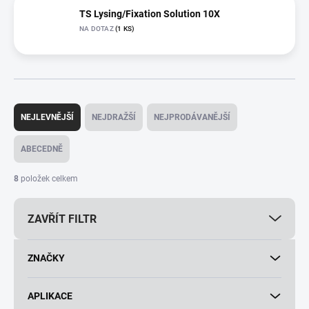
TS Lysing/Fixation Solution 10X
NA DOTAZ
(1 KS)
Ř
a
NEJLEVNĚJŠÍ
NEJDRAŽŠÍ
NEJPRODÁVANĚJŠÍ
z
e
ABECEDNĚ
n
í
8
položek celkem
p
r
ZAVŘÍT FILTR
o
d
u
ZNAČKY
k
t
ů
APLIKACE