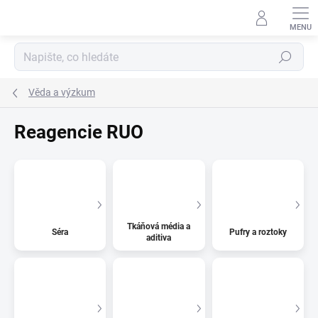
Přejít
na
obsah
Hledat
Věda a výzkum
Reagencie RUO
Tkáňová média a
Séra
Pufry a roztoky
aditiva