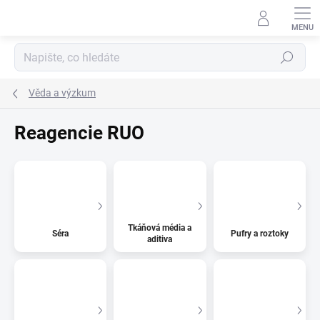
Přejít
na
obsah
Hledat
Věda a výzkum
Reagencie RUO
Tkáňová média a
Séra
Pufry a roztoky
aditiva