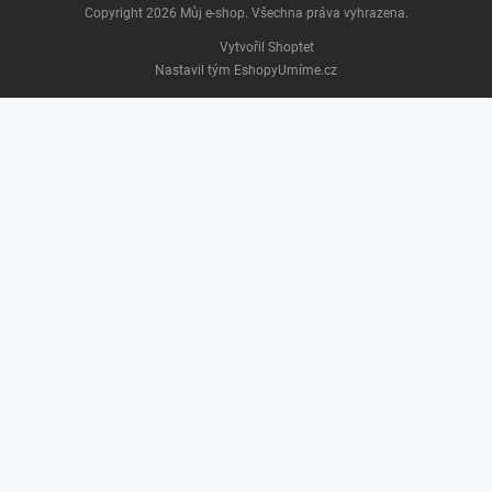
Copyright 2026
Můj e-shop
. Všechna práva vyhrazena.
Vytvořil Shoptet
Nastavil tým EshopyUmíme.cz