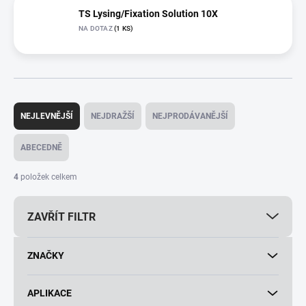
TS Lysing/Fixation Solution 10X
NA DOTAZ
(1 KS)
Ř
a
NEJLEVNĚJŠÍ
NEJDRAŽŠÍ
NEJPRODÁVANĚJŠÍ
z
e
ABECEDNĚ
n
í
4
položek celkem
p
r
ZAVŘÍT FILTR
o
d
u
ZNAČKY
k
t
ů
APLIKACE