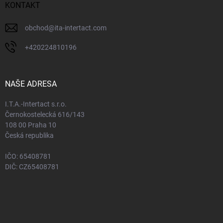
KONTAKT
obchod
@
ita-intertact.com
+420224810196
NAŠE ADRESA
I.T.A.-Intertact s.r.o.
Černokostelecká 616/143
108 00 Praha 10
Česká republika
IČO: 65408781
DIČ: CZ65408781