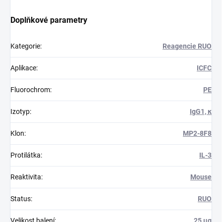
Doplňkové parametry
Kategorie
:
Reagencie RUO
Aplikace
:
ICFC
Fluorochrom
:
PE
Izotyp
:
IgG1, κ
Klon
:
MP2-8F8
Protilátka
:
IL-3
Reaktivita
:
Mouse
Status
:
RUO
Velikost balení
:
25 μg