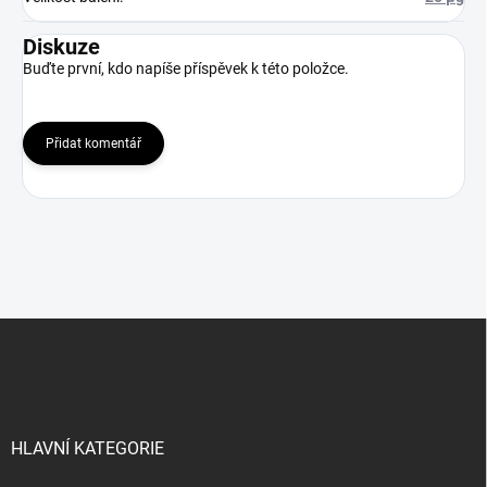
Diskuze
Buďte první, kdo napíše příspěvek k této položce.
Přidat komentář
Z
á
p
a
t
í
HLAVNÍ KATEGORIE