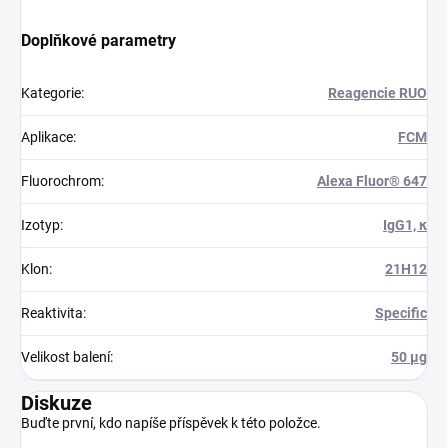
Doplňkové parametry
Kategorie
:
Reagencie RUO
Aplikace
:
FCM
Fluorochrom
:
Alexa Fluor® 647
Izotyp
:
IgG1, κ
Klon
:
21H12
Reaktivita
:
Specific
Velikost balení
:
50 µg
Diskuze
Buďte první, kdo napíše příspěvek k této položce.