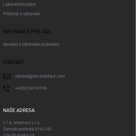
Laboratorní plast
Přístroje a vybavení
INFORMACE PRO VÁS
Servisní a Obchodní podmínky
KONTAKT
obchod
@
ita-intertact.com
+420224810196
NAŠE ADRESA
I.T.A.-Intertact s.r.o.
Černokostelecká 616/143
108 00 Praha 10