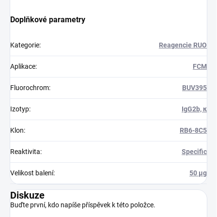
Doplňkové parametry
Kategorie
:
Reagencie RUO
Aplikace
:
FCM
Fluorochrom
:
BUV395
Izotyp
:
IgG2b, κ
Klon
:
RB6-8C5
Reaktivita
:
Specific
Velikost balení
:
50 µg
Diskuze
Buďte první, kdo napíše příspěvek k této položce.