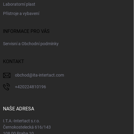
Laboratorní plast
Přístroje a vybavení
INFORMACE PRO VÁS
Servisní a Obchodní podmínky
KONTAKT
obchod
@
ita-intertact.com
+420224810196
NAŠE ADRESA
I.T.A.-Intertact s.r.o.
Černokostelecká 616/143
108 00 Praha 10