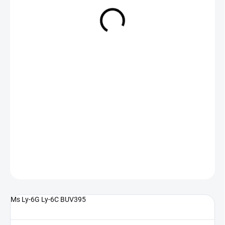
NA DOTAZ
(>5 KS)
DETAILNÍ INFORMACE
ZEPTAT SE
Ms Ly-6G Ly-6C BUV395