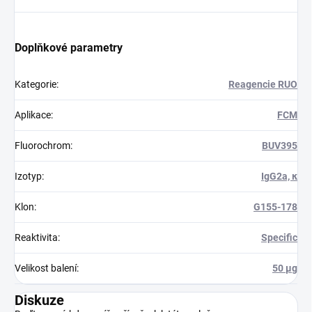
Doplňkové parametry
Kategorie
:
Reagencie RUO
Aplikace
:
FCM
Fluorochrom
:
BUV395
Izotyp
:
IgG2a, κ
Klon
:
G155-178
Reaktivita
:
Specific
Velikost balení
:
50 µg
Diskuze