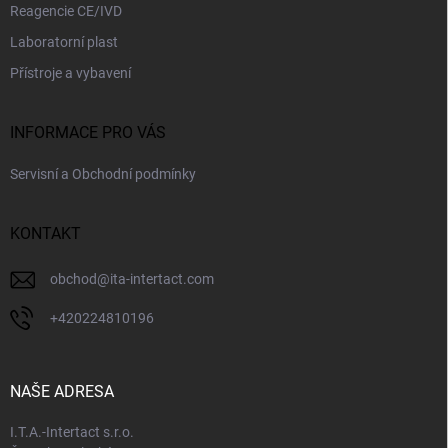
Reagencie CE/IVD
Laboratorní plast
Přístroje a vybavení
INFORMACE PRO VÁS
Servisní a Obchodní podmínky
KONTAKT
obchod
@
ita-intertact.com
+420224810196
NAŠE ADRESA
I.T.A.-Intertact s.r.o.