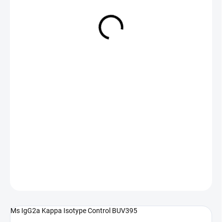
NA DOTAZ
(>5 KS)
DETAILNÍ INFORMACE
ZEPTAT SE
Ms IgG2a Kappa Isotype Control BUV395