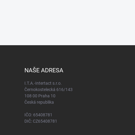
NAŠE ADRESA
I.T.A.-Intertact s.r.o.
Černokostelecká 616/143
108 00 Praha 10
Česká republika
IČO: 65408781
DIČ: CZ65408781