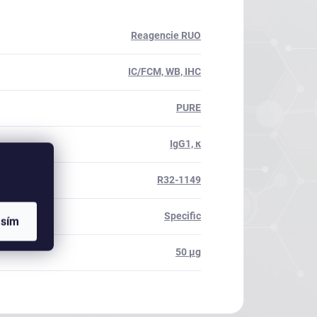
Reagencie RUO
IC/FCM, WB, IHC
PURE
IgG1, κ
R32-1149
Specific
asím
50 µg