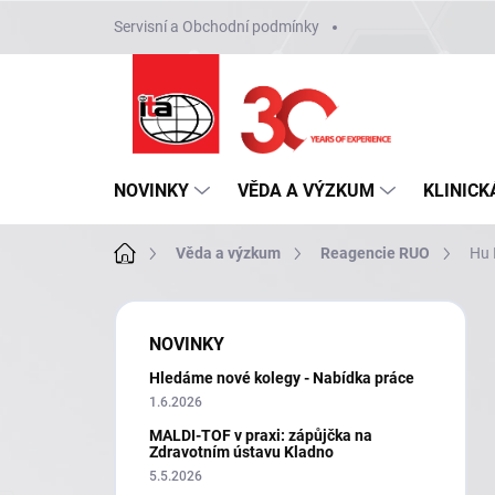
Přejít
Servisní a Obchodní podmínky
na
obsah
NOVINKY
VĚDA A VÝZKUM
KLINICK
Domů
Věda a výzkum
Reagencie RUO
Hu 
P
o
NOVINKY
s
Hledáme nové kolegy - Nabídka práce
t
r
1.6.2026
a
MALDI-TOF v praxi: zápůjčka na
n
Zdravotním ústavu Kladno
n
5.5.2026