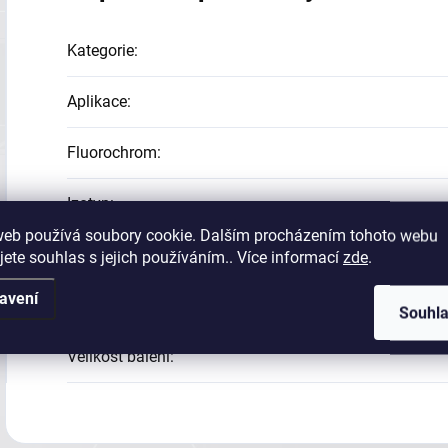
Kategorie
:
Aplikace
:
Fluorochrom
:
Izotyp
:
web používá soubory cookie. Dalším procházením tohoto webu
Klon
:
jete souhlas s jejich používáním.. Více informací
zde
.
avení
Reaktivita
:
Souhl
Velikost balení
: