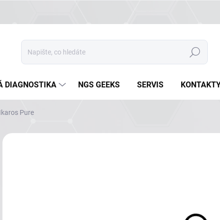
Hledat
Á DIAGNOSTIKA
NGS GEEKS
SERVIS
KONTAKT
Ikaros Pure
Neohodnoceno
Podrobnosti hodnocení
ZNAČKA
NA
DETA