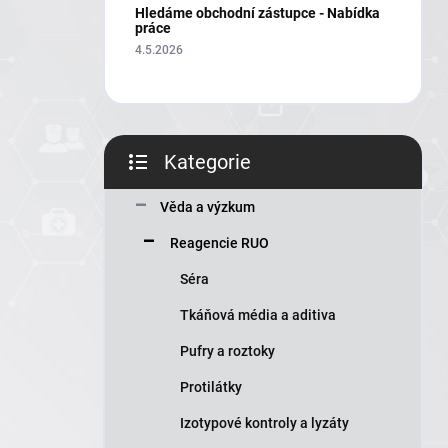
í
Hledáme obchodní zástupce - Nabídka
p
práce
a
4.5.2026
n
e
l
Kategorie
Přeskočit
kategorie
Věda a výzkum
Reagencie RUO
Séra
Tkáňová média a aditiva
Pufry a roztoky
Protilátky
Izotypové kontroly a lyzáty