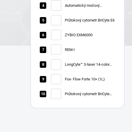
Automatický močový
chemický analyzátor Zybio
U1600
Průtokový cytometr BriCyte E6
ZYBIO EXM6000
REM-I
LongCyte™ 3-laser 14-color
flow cytometer
Fox- Flow Forte 10× (1L)
Průtokový cytometr BriCyte
MX