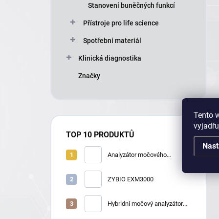
Stanovení buněčných funkcí
Přístroje pro life science
Spotřební materiál
Klinická diagnostika
Značky
Tento 
vyjadřu
TOP 10 PRODUKTŮ
Nast
Analyzátor močového
sedimentu Zybio
U2600/U2610
ZYBIO EXM3000
Hybridní močový analyzátor
Zybio U3600