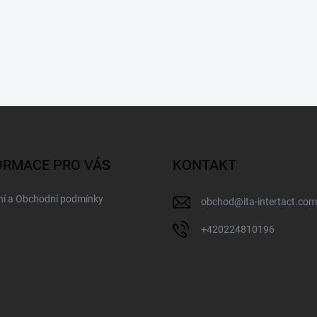
ORMACE PRO VÁS
KONTAKT
ní a Obchodní podmínky
obchod
@
ita-intertact.com
+420224810196