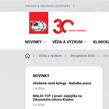
Přejít
Servisní a Obchodní podmínky
na
obsah
NOVINKY
VĚDA A VÝZKUM
KLINICK
Domů
Věda a výzkum
Reagencie RUO
Hu
P
o
NOVINKY
s
Hledáme nové kolegy - Nabídka práce
t
r
1.6.2026
a
MALDI-TOF v praxi: zápůjčka na
n
Zdravotním ústavu Kladno
n
5.5.2026