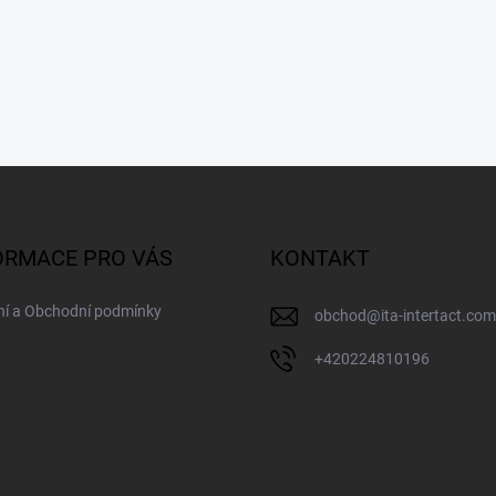
ORMACE PRO VÁS
KONTAKT
ní a Obchodní podmínky
obchod
@
ita-intertact.com
+420224810196