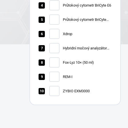
Průtokový cytometr BriCyte E6
Průtokový cytometr BriCyte
MX
Xdrop
Hybridní močový analyzátor
Zybio U3600
Fox-Lyz 10× (50 ml)
REM-I
ZYBIO EXM3000