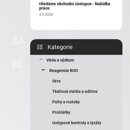
í
Hledáme obchodní zástupce - Nabídka
p
práce
a
4.5.2026
n
e
l
Kategorie
Přeskočit
kategorie
Věda a výzkum
Reagencie RUO
Séra
Tkáňová média a aditiva
Pufry a roztoky
Protilátky
Izotypové kontroly a lyzáty