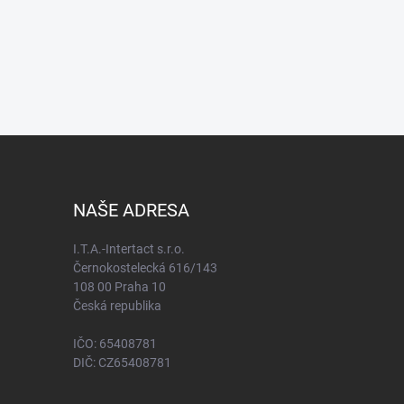
NAŠE ADRESA
I.T.A.-Intertact s.r.o.
Černokostelecká 616/143
108 00 Praha 10
Česká republika
IČO: 65408781
DIČ: CZ65408781