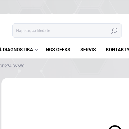
Hledat
Á DIAGNOSTIKA
NGS GEEKS
SERVIS
KONTAKT
 CD274 BV650
Neohodnoceno
Podrobnosti hodnocení
ZNAČKA
NA
DETA