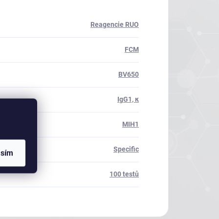
Reagencie RUO
FCM
BV650
IgG1, κ
MIH1
Specific
asím
100 testů