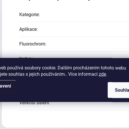
Kategorie
:
Aplikace
:
Fluorochrom
:
Izotyp
:
web používá soubory cookie. Dalším procházením tohoto webu
Klon
:
jete souhlas s jejich používáním.. Více informací
zde
.
avení
Reaktivita
:
Souhl
Velikost balení
: