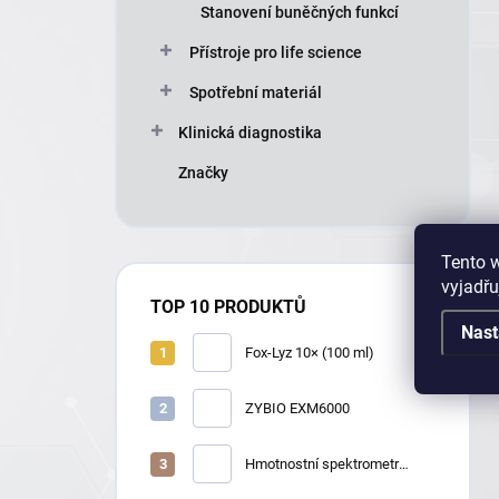
Stanovení buněčných funkcí
Přístroje pro life science
Spotřební materiál
Klinická diagnostika
Značky
Tento 
vyjadřu
TOP 10 PRODUKTŮ
Nast
Fox-Lyz 10× (100 ml)
ZYBIO EXM6000
Hmotnostní spektrometr
Zybio EXS2600