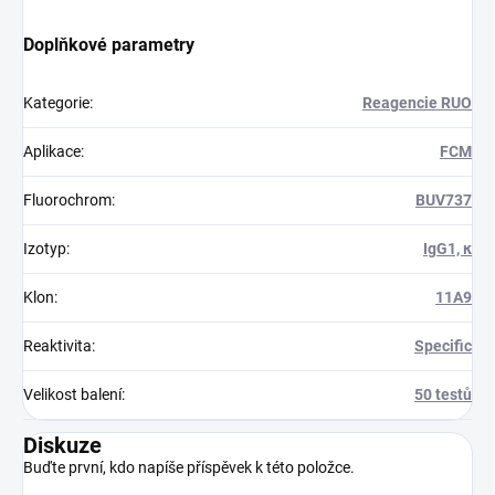
Doplňkové parametry
Kategorie
:
Reagencie RUO
Aplikace
:
FCM
Fluorochrom
:
BUV737
Izotyp
:
IgG1, κ
Klon
:
11A9
Reaktivita
:
Specific
Velikost balení
:
50 testů
Diskuze
Buďte první, kdo napíše příspěvek k této položce.