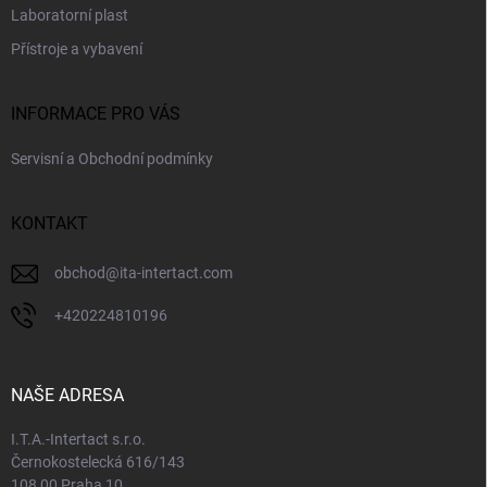
Laboratorní plast
Přístroje a vybavení
INFORMACE PRO VÁS
Servisní a Obchodní podmínky
KONTAKT
obchod
@
ita-intertact.com
+420224810196
NAŠE ADRESA
I.T.A.-Intertact s.r.o.
Černokostelecká 616/143
108 00 Praha 10