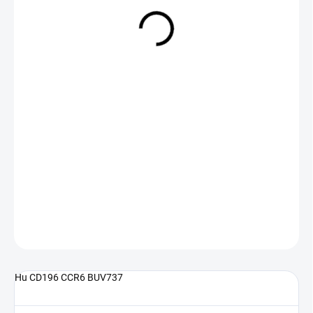
NA DOTAZ
(>5 KS)
DETAILNÍ INFORMACE
ZEPTAT SE
Hu CD196 CCR6 BUV737