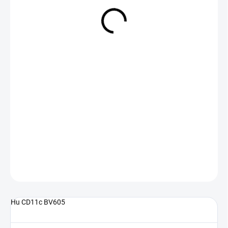
NA DOTAZ
(>5 KS)
DETAILNÍ INFORMACE
ZEPTAT SE
Hu CD11c BV605