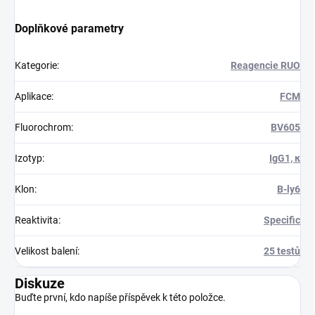
Doplňkové parametry
Kategorie
:
Reagencie RUO
Aplikace
:
FCM
Fluorochrom
:
BV605
Izotyp
:
IgG1, κ
Klon
:
B-ly6
Reaktivita
:
Specific
Velikost balení
:
25 testů
Diskuze
Buďte první, kdo napíše příspěvek k této položce.