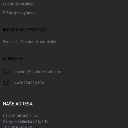
Laboratorní plast
Přístroje a vybavení
INFORMACE PRO VÁS
Servisní a Obchodní podmínky
KONTAKT
obchod
@
ita-intertact.com
+420224810196
NAŠE ADRESA
I.T.A.-Intertact s.r.o.
Černokostelecká 616/143
108 00 Praha 10