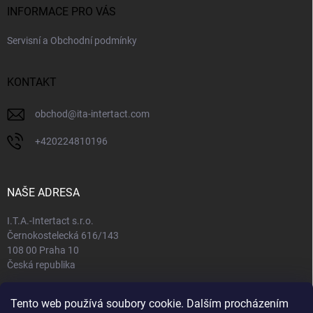
INFORMACE PRO VÁS
Servisní a Obchodní podmínky
KONTAKT
obchod
@
ita-intertact.com
+420224810196
NAŠE ADRESA
I.T.A.-Intertact s.r.o.
Černokostelecká 616/143
108 00 Praha 10
Česká republika
IČO: 65408781
Tento web používá soubory cookie. Dalším procházením
DIČ: CZ65408781