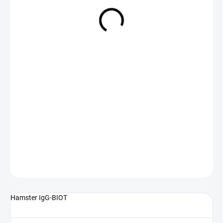
NA DOTAZ
(>5 KS)
DETAILNÍ INFORMACE
ZEPTAT SE
Hamster IgG-BIOT