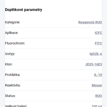
Doplňkové parametry
Kategorie
:
Reagencie RUO
Aplikace
:
ICFC
Fluorochrom
:
FITC
Izotyp
:
IgG2b, κ
Klon
:
JES5-16E3
Protilátka
:
IL-10
Reaktivita
:
Mouse
Status
:
RUO
Velikost balení
:
100 μg