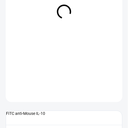
NA DOTAZ
(>5 KS)
DETAILNÍ INFORMACE
ZEPTAT SE
FITC anti-Mouse IL-10