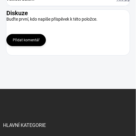
Diskuze
Buďte první, kdo napíše příspěvek k této položce.
Přidat komentář
Z
á
p
a
t
í
HLAVNÍ KATEGORIE