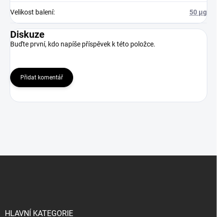
Velikost balení
:
50 μg
Diskuze
Buďte první, kdo napíše příspěvek k této položce.
Přidat komentář
Z
á
p
a
t
í
HLAVNÍ KATEGORIE