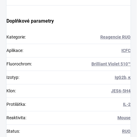
Doplňkové parametry
Kategorie
:
Reagencie RUO
Aplikace
:
ICFC
Fluorochrom
:
Brilliant Violet 510™
Izotyp
:
IgG2b, κ
Klon
:
JES6-5H4
Protilátka
:
IL-2
Reaktivita
:
Mouse
Status
:
RUO