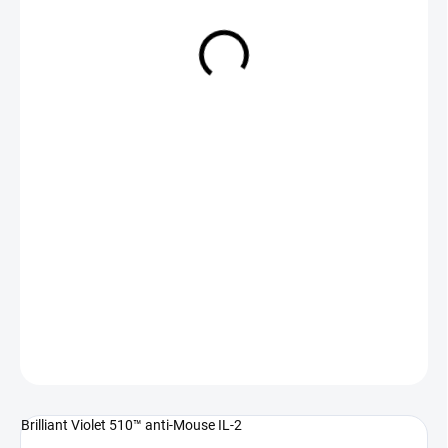
NA DOTAZ
(>5 KS)
DETAILNÍ INFORMACE
ZEPTAT SE
Brilliant Violet 510™ anti-Mouse IL-2