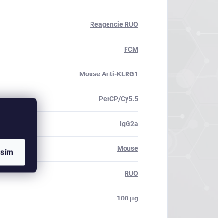
Reagencie RUO
FCM
Mouse Anti-KLRG1
PerCP/Cy5.5
IgG2a
Mouse
asím
RUO
100 µg