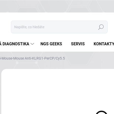
Hledat
Á DIAGNOSTIKA
NGS GEEKS
SERVIS
KONTAKT
i-Mouse-Mouse Anti-KLRG1-PerCP/Cy5.5
Neohodnoceno
Podrobnosti hodnocení
ZNAČKA
NA
DETA