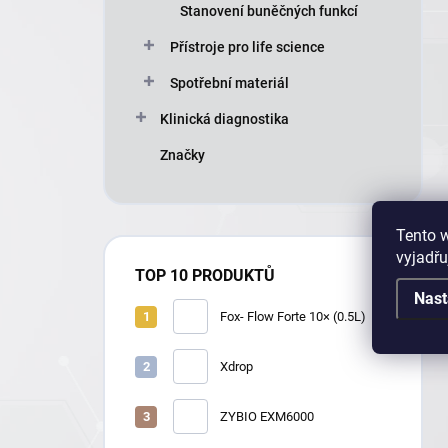
Stanovení buněčných funkcí
Přístroje pro life science
Spotřební materiál
Klinická diagnostika
Značky
Tento 
vyjadřu
TOP 10 PRODUKTŮ
Nast
Fox- Flow Forte 10× (0.5L)
Xdrop
ZYBIO EXM6000