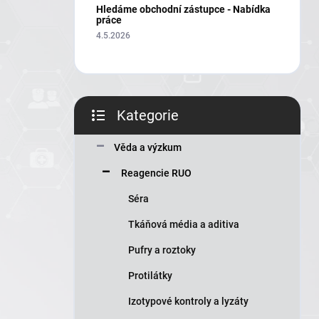
í
Hledáme obchodní zástupce - Nabídka
p
práce
a
4.5.2026
n
e
l
Kategorie
Přeskočit
kategorie
Věda a výzkum
Reagencie RUO
Séra
Tkáňová média a aditiva
Pufry a roztoky
Protilátky
Izotypové kontroly a lyzáty