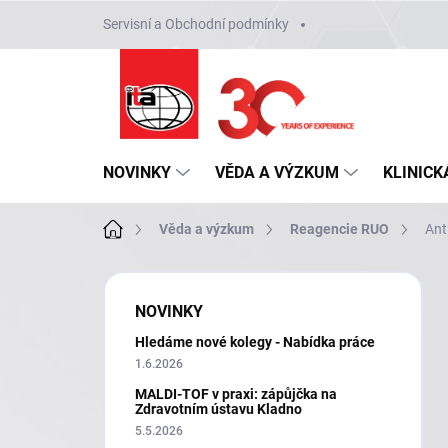
Přejít
Servisní a Obchodní podmínky
na
obsah
NOVINKY
VĚDA A VÝZKUM
KLINICK
Domů
Věda a výzkum
Reagencie RUO
Ant
P
o
NOVINKY
s
Hledáme nové kolegy - Nabídka práce
t
r
1.6.2026
a
MALDI-TOF v praxi: zápůjčka na
n
Zdravotním ústavu Kladno
n
5.5.2026