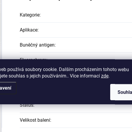
Kategorie
:
Aplikace
:
Buněčný antigen
:
Fluorochrom
:
web používá soubory cookie. Dalším procházením tohoto webu
Izotyp
:
jete souhlas s jejich používáním.. Více informací
zde
.
avení
Reaktivita
:
Souhl
Status
:
Velikost balení
: