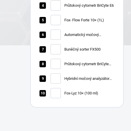
Průtokový cytometr BriCyte E6
Fox- Flow Forte 10× (1L)
Automatický močový
chemický analyzátor Zybio
U1600
Buněčný sorter FX500
Průtokový cytometr BriCyte
MX
Hybridní močový analyzátor
Zybio U3600
Fox-Lyz 10× (100 ml)