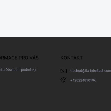
ORMACE PRO VÁS
KONTAKT
ní a Obchodní podmínky
obchod
@
ita-intertact.com
+420224810196