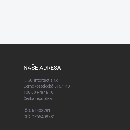
NAŠE ADRESA
I.T.A.-Intertact s.r.o.
Černokostelecká 616/143
108 00 Praha 10
Česká republika
IČO: 65408781
DIČ: CZ65408781