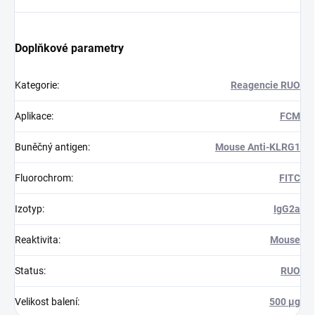
Doplňkové parametry
Kategorie
:
Reagencie RUO
Aplikace
:
FCM
Buněčný antigen
:
Mouse Anti-KLRG1
Fluorochrom
:
FITC
Izotyp
:
IgG2a
Reaktivita
:
Mouse
Status
:
RUO
Velikost balení
:
500 µg