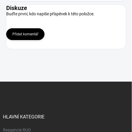
Diskuze
Buďte první, kdo napíše příspěvek k této položce.
Přidat komentář
Z
á
p
a
t
í
HLAVNÍ KATEGORIE
Reagencie RUO