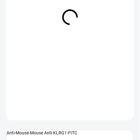
NA DOTAZ
(>5 KS)
DETAILNÍ INFORMACE
ZEPTAT SE
Anti-Mouse-Mouse Anti-KLRG1-FITC